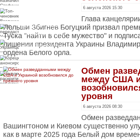
пресечения
6 августа 2026 15:30
Топ-чиновнику
Воздушных сил
Глава канцеляри
вручили подозрение по
делу о растрате более
Польши Збигнев Богуцкий призвал прем
ЕС передаст Украине
1 млрд гривен
средства от доходов от
Туска "найти в себе мужество" и подпис
замороженных активов
России
Украинцы за рубежом
лишении президента Украины Владимир
могут потерять доступ
к госжилью и выплатам
ордена Белого орла.
Корецкий анонсировал
ревизию госбюджета
Обмен разв
Залужный
между США и
раскритиковал
вступление Украины в
НАТО и предлагает
возобновилс
другие варианты
уровня
6 августа 2026 08:30
Обмен разведда
Вашингтоном и Киевом существенно улу
как в марте 2025 года Белый дом време