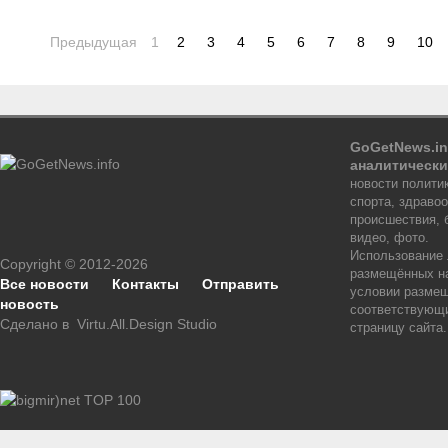
Предыдущая
1
2
3
4
5
6
7
8
9
10
GoGetNews.in
аналитически
новости политик
спорта, здраво
происшествия, 
видео, фото.
Использование
Copyright © 2012-2026
размещённых на
Все новости
Контакты
Отправить
условии размещ
новость
соответствующи
Сделано в
Virtu.All.Design Studio
страницу сайта.